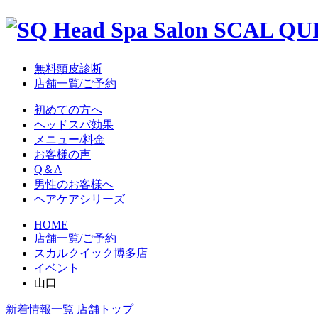
無料頭皮診断
店舗一覧/ご予約
初めての方へ
ヘッドスパ効果
メニュー/料金
お客様の声
Q＆A
男性のお客様へ
ヘアケアシリーズ
HOME
店舗一覧/ご予約
スカルクイック博多店
イベント
山口
新着情報一覧
店舗トップ