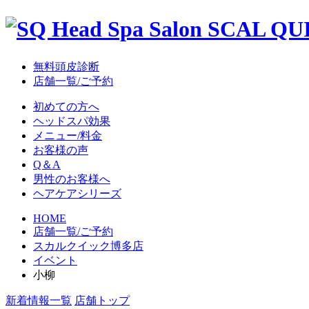
無料頭皮診断
店舗一覧/ご予約
初めての方へ
ヘッドスパ効果
メニュー/料金
お客様の声
Q＆A
男性のお客様へ
ヘアケアシリーズ
HOME
店舗一覧/ご予約
スカルクイック博多店
イベント
小柳
新着情報一覧
店舗トップ